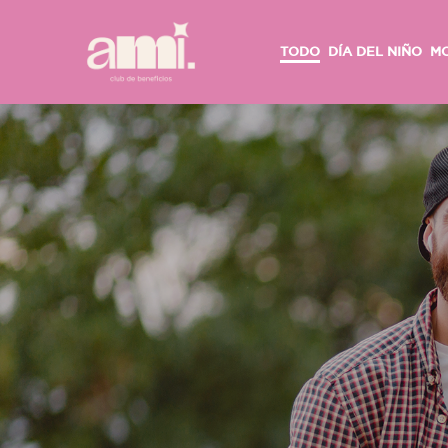
TODO
DÍA DEL NIÑO
M