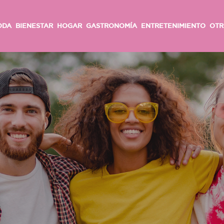
ODA
BIENESTAR
HOGAR
GASTRONOMÍA
ENTRETENIMIENTO
OTR